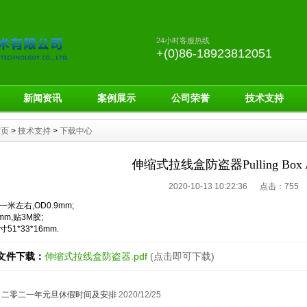
24小时客服热线
+(0)86-18923812051
新闻资讯
案例展示
公司荣誉
技术支持
首页
>
技术支持
>
下载中心
伸缩式拉线盒防盗器Pulling Box A
2020-10-13 10:22:36 点击：
755
米左右,OD0.9mm;
mm,贴3M胶;
1*33*16mm.
文件下载：
伸缩式拉线盒防盗器.pdf
(点击即可下载)
：
二零二一年元旦休假时间及安排
2020/12/25