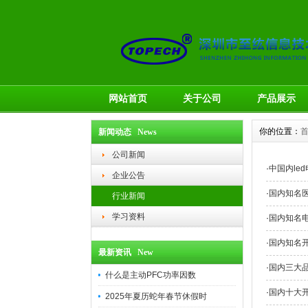
网站首页
关于公司
产品展示
你的位置：
新闻动态 News
公司新闻
·
中国内le
企业公告
·
国内知名
行业新闻
学习资料
·
国内知名
·
国内知名
最新资讯 New
·
国内三大
什么是主动PFC功率因数
·
国内十大
2025年夏历蛇年春节休假时